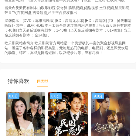
看全集高清》《当天命反派拥有剧本免费观看》 | 状态：已完结 在线高清版
当天命反派拥有剧本由欧乐影院,爱奇异,腾讯视频,优酷视频,土豆视频,星辰影院,
芒果TV,百度网盘,抖音短剧,相关平台授权播出.
温馨提示：[DVD：标准清晰版] [BD：高清无水印] [HD：高清版] [TS：抢先非清
晰版] - 其中，BD和HD版本不太适合网速过慢的用户观看, [当天命反派拥有剧本
：40集] [当天命反派拥有剧本 ：1-40集] [当天命反派拥有剧本 ：01-40集] [当天
命反派拥有剧本 ：全24集] 。
欧乐影院站点简介:欧乐影院官方网站是一个资源极其丰富的聚合影视导航网
站，涵盖了各种各样的影视类型，无论是热门的电影、电视剧，还是深受欢迎
的动漫、综艺，亦或是网络短剧，以及纪录片等，应有尽有！
猜你喜欢
同类型
8.0分
8.0分
9.0分