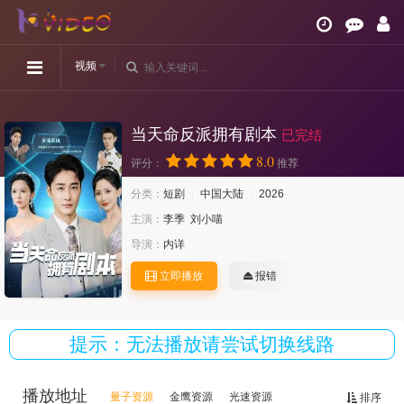
视频
当天命反派拥有剧本
已完结
8.0
评分：
推荐
分类：
短剧
中国大陆
2026
主演：
李季
刘小喵
导演：
内详
立即播放
报错
提示：无法播放请尝试切换线路
播放地址
量子资源
金鹰资源
光速资源
排序