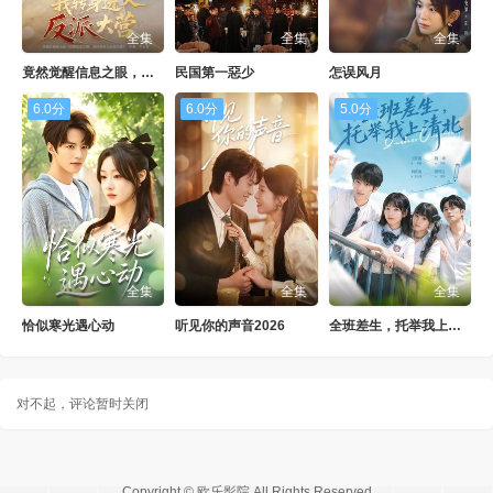
全集
全集
全集
竟然觉醒信息之眼，我转身进入反派大营
民国第一惡少
怎误风月
6.0分
6.0分
5.0分
全集
全集
全集
恰似寒光遇心动
听见你的声音2026
全班差生，托举我上清北
对不起，评论暂时关闭
Copyright © 欧乐影院 All Rights Reserved