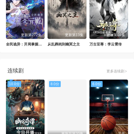
更新第272集
更新第13集
更新第08集
全民诡异：开局掌握零元购·动态漫画
从乱葬岗到幽冥之主
万古至尊：李云霄传
连续剧
更多连续剧
10.0分
8.0分
6.0分
已完结
更新至第20集
正片