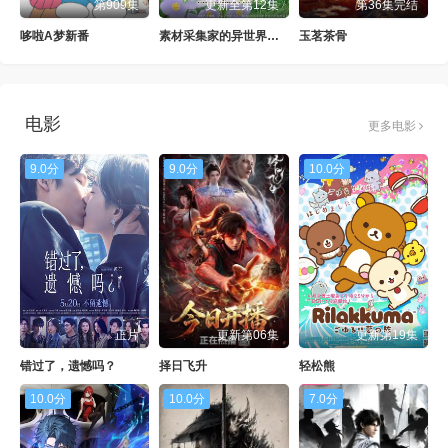
第909集
更新至第12集
第36集完结
哆啦A梦新番
素材采集家的异世界旅行记
玉茗茶骨
电影
更多电影
9.0分
9.0分
10.0分
正片
更新第06集
更新第19集
错过了，遗憾吗？
择日飞升
轻松熊
10.0分
10.0分
7.0分