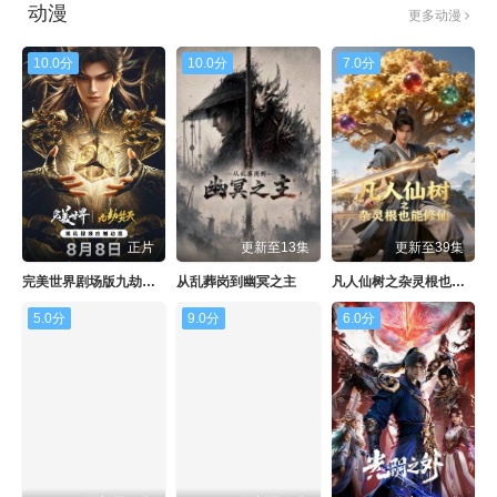
动漫
更多动漫
10.0分
10.0分
7.0分
正片
更新至13集
更新至39集
​完美世界剧场版九劫焚天​
从乱葬岗到幽冥之主
凡人仙树之杂灵根也能修仙
5.0分
9.0分
6.0分