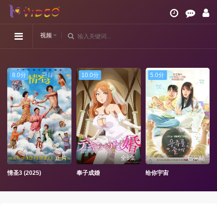
视频
8.0分
10.0分
5.0分
正片
全8集
已完结
情圣3 (2025)
奉子成婚
给你宇宙