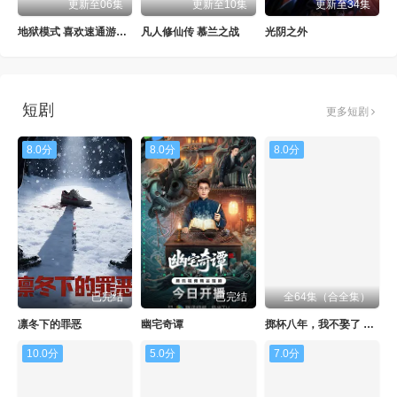
更新至06集
更新至10集
更新至34集
地狱模式 喜欢速通游戏的玩家在废设定异世界无双第二季
凡人修仙传 慕兰之战
光阴之外
短剧
更多短剧
8.0分
8.0分
8.0分
已完结
已完结
全64集（合全集）
凛冬下的罪恶
幽宅奇谭
掷杯八年，我不娶了 Ai漫剧
10.0分
5.0分
7.0分