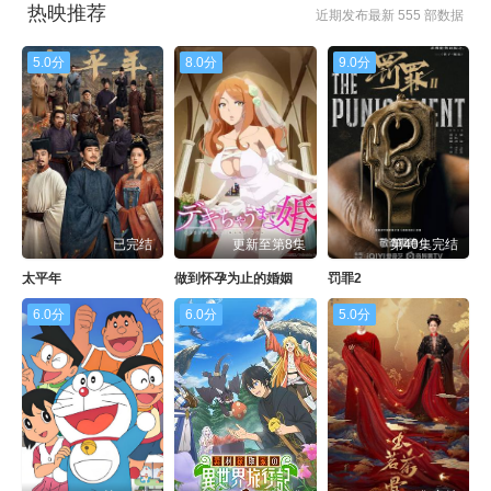
热映推荐
近期发布最新 555 部数据
5.0分
8.0分
9.0分
已完结
更新至第8集
第40集完结
太平年
做到怀孕为止的婚姻
罚罪2
6.0分
6.0分
5.0分