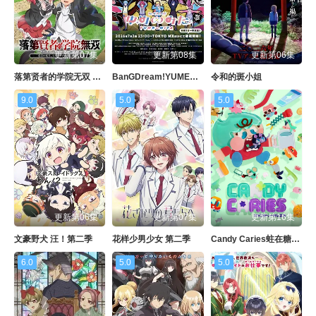
更新第07集
更新第08集
更新第06集
落第贤者的学院无双 第二回转生，S等级作弊魔术师冒险记
BanGDream!YUME∞MITA
令和的斑小姐
9.0
5.0
5.0
更新第06集
更新第07集
更新第16集
文豪野犬 汪！第二季
花样少男少女 第二季
Candy Caries蛀在糖糖里
6.0
5.0
5.0