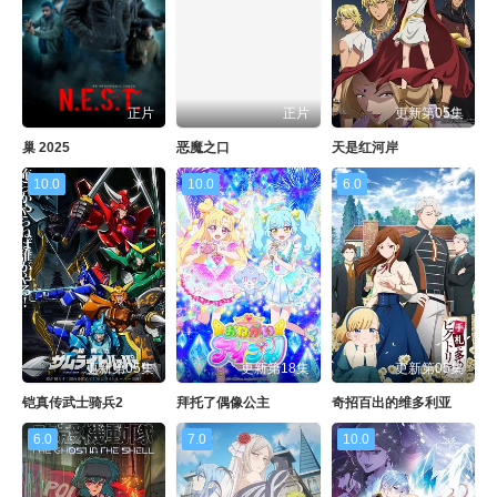
正片
正片
更新第05集
巢 2025
恶魔之口
天是红河岸
10.0
10.0
6.0
更新第05集
更新第18集
更新第05集
铠真传武士骑兵2
拜托了偶像公主
奇招百出的维多利亚
6.0
7.0
10.0