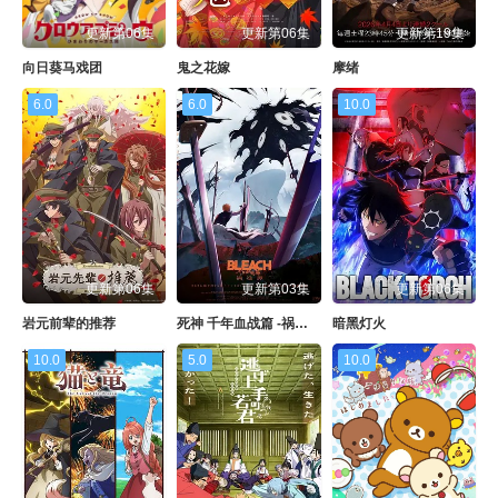
更新第06集
更新第06集
更新第19集
向日葵马戏团
鬼之花嫁
摩绪
6.0
6.0
10.0
更新第06集
更新第03集
更新第06集
岩元前辈的推荐
死神 千年血战篇 -祸进谭
暗黑灯火
10.0
5.0
10.0