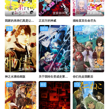
更新第06集
更新第06集
更新第06集
我家的弟弟们真是让您费心了
正后方的神威
描绘直至生命尽头
9.0
10.0
10.0
更新第18集
更新第17集
更新第06集
神之水滴动画版
关于我转生变成史莱姆这档事第四季
你们先走我断后
9.0
8.0
7.0