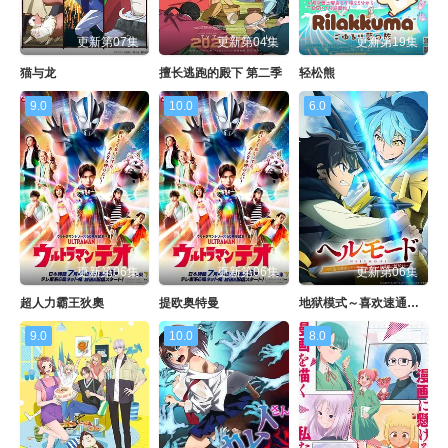
更新第07集
更新第04集
更新第19集
猫与龙
擅长逃跑的殿下 第二季
轻松熊
9.0
10.0
6.0
更新第06集
更新第06集
更新第06集
超人力霸王狄奧
提欧奥特曼
地狱模式～喜欢速通游戏的玩家在废设定异世界无双～第二季
9.0
10.0
8.0