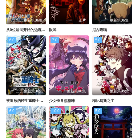
更新第06集
正片
更新第06集
从0位居民开始的边境领主大人
眼眸
尼古喵喵
6.0
7.0
5.0
更新第06集
更新第06集
更新第05集
被追放的转生重骑士用游戏知识开无双
少女怪兽焦糖味
梅比乌斯之尘
6.0
10.0
5.0