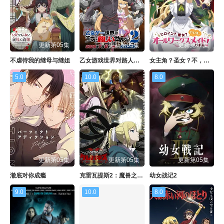
更新第05集
更新第05集
更新第07集
不虐待我的继母与继姐
乙女游戏世界对路人角色很不友好 第二季
女主角？圣女？不，我是杂役女仆（自豪）
5.0
10.0
8.0
更新第05集
更新第05集
更新第05集
澈底对你成瘾
克雷瓦提斯2：魔兽之王与虚伪的勇者传承
幼女战记2
9.0
10.0
8.0