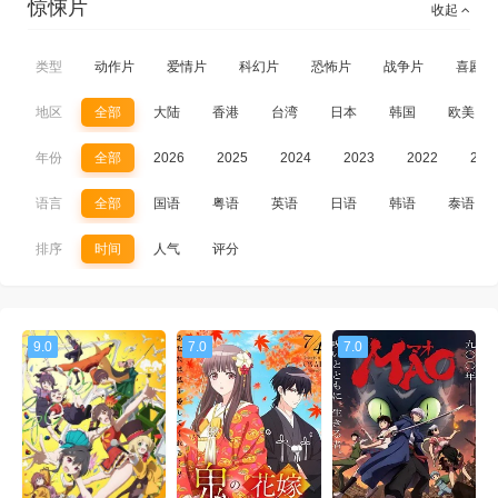
惊悚片
收起
类型
动作片
爱情片
科幻片
恐怖片
战争片
喜剧片
地区
全部
大陆
香港
台湾
日本
韩国
欧美
年份
全部
2026
2025
2024
2023
2022
202
语言
全部
国语
粤语
英语
日语
韩语
泰语
排序
时间
人气
评分
9.0
7.0
7.0