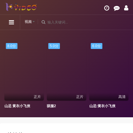
视频
8.0分
5.0分
6.0分
正片
正片
高清
术师是人类
山忌 黄衣小飞侠
驯服2
山忌:黄衣小飞侠