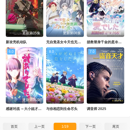
更新第05集
更新第06集
更新第05集
新攻壳机动队
无自觉圣女今天也无意识地释放力量
拯救替身千金的是冷酷无情冰之王子的爱
6.0
8.0
7.0
更新第05集
更新第05集
正片
感谢对战 ～大小姐才不玩格斗游戏～
与你相恋到生命尽头
调音师 2025
首页
上一页
1/19
下一页
尾页