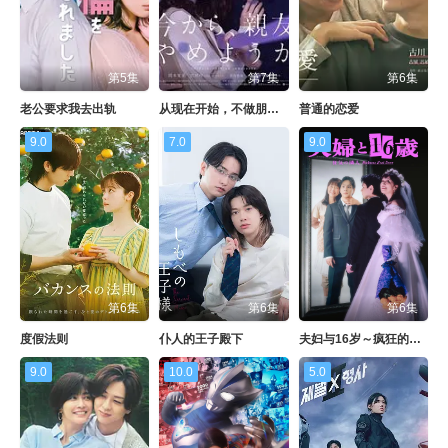
第5集
第7集
第6集
老公要求我去出轨
从现在开始，不做朋友了吧
普通的恋爱
9.0
7.0
9.0
第6集
第6集
第6集
度假法则
仆人的王子殿下
夫妇与16岁～疯狂的邻居～ 夫婦
9.0
10.0
5.0