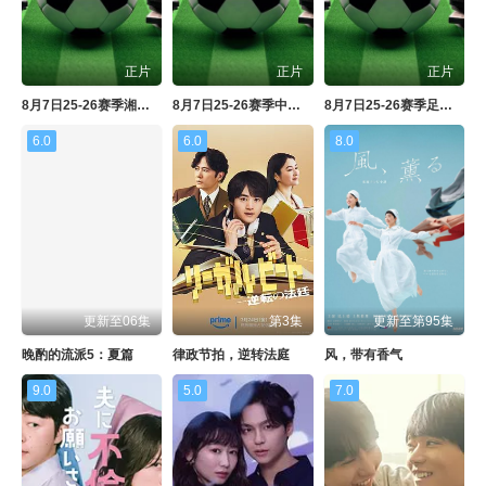
正片
正片
正片
8月7日25-26赛季湘超 岳阳队VS湘潭队
8月7日25-26赛季中超联赛 北京国安VS深圳新鹏城
8月7日25-26赛季足球热身赛 拜仁慕尼黑VS阿斯顿维拉
6.0
6.0
8.0
更新至06集
第3集
更新至第95集
晚酌的流派5：夏篇
律政节拍，逆转法庭
风，带有香气
9.0
5.0
7.0