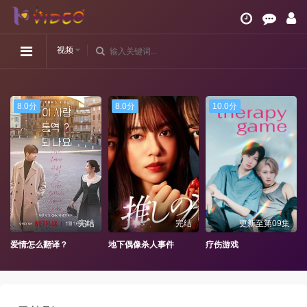
视频
8.0分
8.0分
10.0分
完结
完结
更新至第09集
的专一之爱
爱情怎么翻译？
地下偶像杀人事件
疗伤游戏