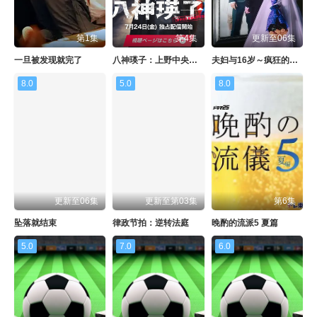
第1集
第4集
更新至06集
一旦被发现就完了
八神瑛子：上野中央署组织犯罪对策课 八神瑛子
夫妇与16岁～疯狂的邻居～
8.0
5.0
8.0
更新至06集
更新至第03集
第6集
坠落就结束
律政节拍：逆转法庭
晚酌的流派5 夏篇
5.0
7.0
6.0