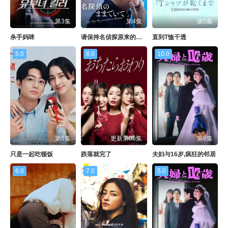
第3集
第4集
第5集
杀手妈咪
请保持名侦探原来的样子
直到T恤干透
5.0
8.0
10.0
第6集
更新第06集
第6集
只是一起吃顿饭
跌落就完了
夫妇与16岁,疯狂的邻居
6.0
7.0
5.0