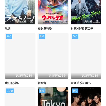
更新至第05集
第6集
更新第01集
尾调
提欧奥特曼
财阀X刑警 第二季
6.0
8.0
5.0
更新至第04集
更新至第05集
更新至第24集
我们的排练
初智齿
家庭关系证明书
10.0
6.0
9.0