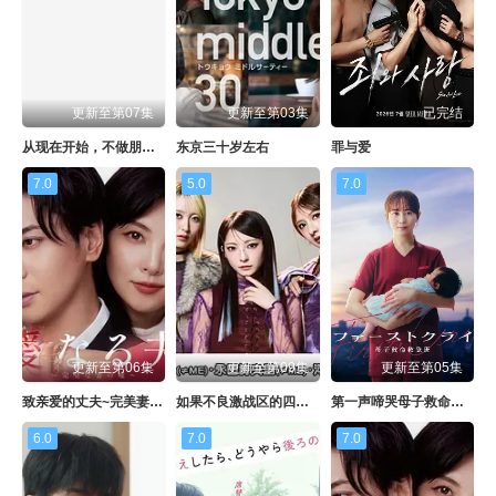
更新至第07集
更新至第03集
已完结
从现在开始，不做朋友了吧。
东京三十岁左右
罪与爱
7.0
5.0
7.0
更新至第06集
更新至第09集
更新至第05集
致亲爱的丈夫~完美妻子的谎言~
如果不良激战区的四天王转生成了偶像团体？
第一声啼哭母子救命急救班
6.0
7.0
7.0