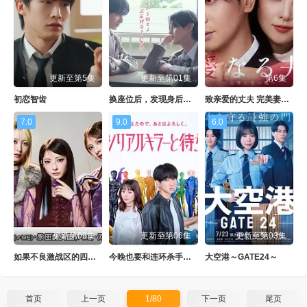
更新至第5集
更新至第01集
第6集
初恋智齿
换座位后，发现身后的男生好像喜欢我
致亲爱的丈夫 完美妻子的谎言
7.0
9.0
6.0
更新第09集
更新至第06集
更新至第03集
如果不良激战区的四天王转生成了偶像团体
今晚也要和连环杀手约会
大空港～GATE24～
首页
上一页
1/80
下一页
尾页