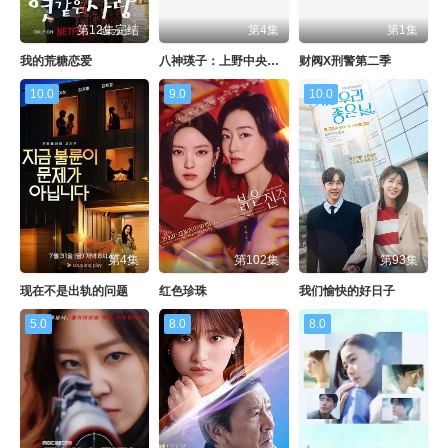
第12集完结
第4集
第1集
我的荒糖恋爱
八神瑛子：上野中央署组织犯罪对策课
财阀X刑警第二季
10.0
9.0
10.0
第4集
第102集
第93集
现在不是出轨的问题
红色珍珠
我们愉快的好日子
5.0
8.0
8.0