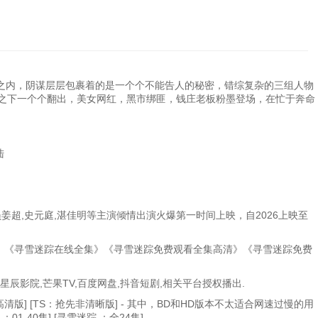
之内，阴谋层层包裹着的是一个个不能告人的秘密，错综复杂的三组人物
面之下一个个翻出，美女网红，黑市绑匪，钱庄老板粉墨登场，在忙于奔命
陆
超,史元庭,湛佳明等主演倾情出演火爆第一时间上映，自2026上映至
。
版》《寻雪迷踪在线全集》《寻雪迷踪免费观看全集高清》《寻雪迷踪免费
星辰影院,芒果TV,百度网盘,抖音短剧,相关平台授权播出.
：高清版] [TS：抢先非清晰版] - 其中，BD和HD版本不太适合网速过慢的用
：01-40集] [寻雪迷踪 ：全24集] 。