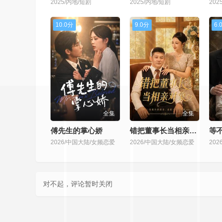
2025/内地/短剧
2025/内地/短剧
202
10.0分
9.0分
6.
全集
全集
傅先生的掌心娇
错把董事长当相亲对象
等
2026/中国大陆/女频恋爱
2026/中国大陆/女频恋爱
20
对不起，评论暂时关闭