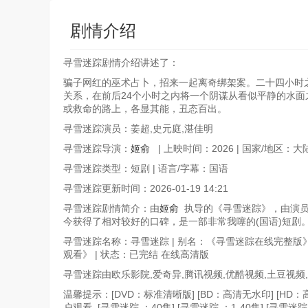
剧情介绍
寻雪迷踪剧情介绍讲述了：
骗子网红的巫术占卜，招来一起离奇绑架案。二十四小时
关系，在前后24个小时之内将一个阴谋从看似平静的水
或救命的路上，各显其能，丑态百出。
寻雪迷踪演员：姜超,史元庭,湛佳明
寻雪迷踪导演：
姬俞
| 上映时间：2026 | 国家/地区：大
寻雪迷踪类型：短剧 | 语言/字幕：国语
寻雪迷踪更新时间：2026-01-19 14:21
寻雪迷踪剧情简介：由
姬俞
执导的《寻雪迷踪》，由演员姜
今获得了相对较好的口碑，是一部非常我噻的(国语)短剧
寻雪迷踪名称：寻雪迷踪 | 别名：《寻雪迷踪在线完整
观看》 | 状态：已完结 在线高清版
寻雪迷踪由欧乐影院,爱奇异,腾讯视频,优酷视频,土豆视频,
温馨提示：[DVD：标准清晰版] [BD：高清无水印] [HD
户观看, [寻雪迷踪 ：40集] [寻雪迷踪 ：1-40集] [寻雪迷踪 