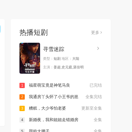
热播短剧
更多
寻雪迷踪
类型：
短剧
地区：
大陆
主演：
姜超,史元庭,湛佳明
福星萌宝竟是神笔马良
已完结
1
我通房丫头怀了小王爷的崽
全集完结
2
糟糕，大少爷怕老婆
更新至全集
3
新婚夜，我和姐姐走错婚房
全集
4
我的大腰子
全集
5