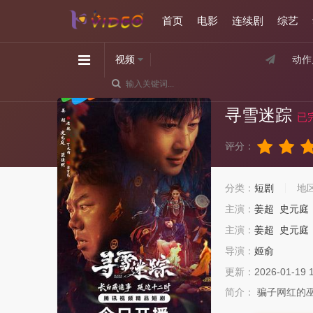
首页
电影
连续剧
综艺
视频
动作
寻雪迷踪
已
评分：
分类：
短剧
地
主演：
姜超
史元庭
主演：
姜超
史元庭
导演：
姬俞
更新：
2026-01-19 
简介：
骗子网红的