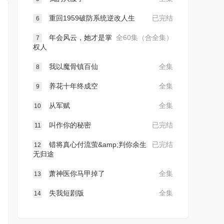
重回1959破防系统逆改人生
已完结
6
年会风云，她才是掌
全60集（合全集）
7
权人
我以魔骨镇百仙
全集
8
养花十年终成空
全集
9
从军赋
全集
10
叫作你的秘密
已完结
11
错将真心付流萤&amp;判你余生
已完结
12
无归途
萧神医你马甲掉了
全集
13
失我短剧版
全集
14