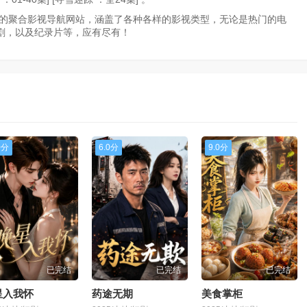
富的聚合影视导航网站，涵盖了各种各样的影视类型，无论是热门的电
剧，以及纪录片等，应有尽有！
0分
6.0分
9.0分
已完结
已完结
已完结
星入我怀
药途无期
美食掌柜