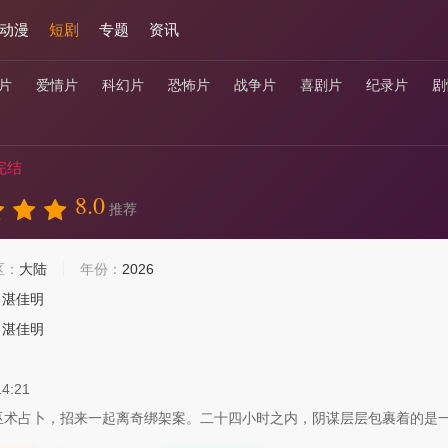
动漫
短剧
专题
资讯
片
爱情片
科幻片
恐怖片
战争片
喜剧片
纪录片
剧
完结
8.0
推荐
区：
大陆
年份：
2026
湛佳明
湛佳明
14:21
巫术占卜，招来一起离奇绑架案。二十四小时之内，阴谋层层包裹着的是一