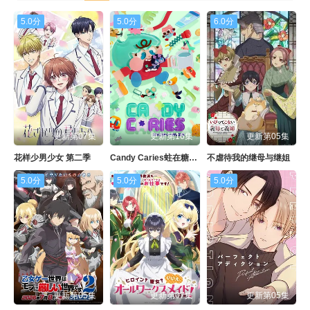
5.0分
5.0分
6.0分
更新第07集
更新第16集
更新第05集
花样少男少女 第二季
Candy Caries蛀在糖糖里
不虐待我的继母与继姐
5.0分
5.0分
5.0分
更新第05集
更新第07集
更新第05集