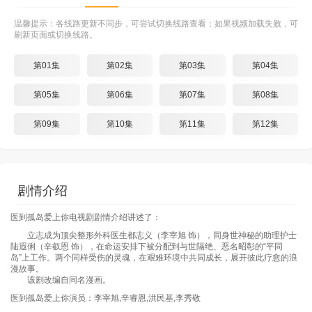
温馨提示：各线路更新不同步，可尝试切换线路查看；如果视频加载失败，可
刷新页面或切换线路。
第01集
第02集
第03集
第04集
第05集
第06集
第07集
第08集
第09集
第10集
第11集
第12集
剧情介绍
医到孤岛爱上你电视剧剧情介绍讲述了：
立志成为顶尖整形外科医生都志义（李宰旭 饰），同身世神秘的助理护士
陆遐俐（辛叡恩 饰），在命运安排下被分配到与世隔绝、恶名昭彰的“平同
岛”上工作。两个同样受伤的灵魂，在艰难环境中共同成长，展开彼此疗愈的浪
漫故事。
该剧改编自同名漫画。
医到孤岛爱上你演员：李宰旭,辛睿恩,洪民基,李秀敬