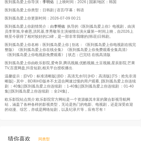
医到孤岛爱上你导演：
李明佑
| 上映时间：2026 | 国家/地区：韩国
医到孤岛爱上你类型：日韩剧 | 语言/字幕：韩语
医到孤岛爱上你更新时间：2026-07-09 00:21
医到孤岛爱上你剧情简介：由
李明佑
执导的《医到孤岛爱上你》电视剧，由演
员李宰旭,辛睿恩,洪民基,李秀敬等主演倾情出演火爆第一时间上映，自2026上
映至今获得了相对较好的口碑，是一部非常我噻的(韩语)日韩剧。
医到孤岛爱上你名称：医到孤岛爱上你 | 别名：《医到孤岛爱上你电视剧在线完
整版》《医到孤岛爱上你在线全集》《医到孤岛爱上你免费观看全集高清》
《医到孤岛爱上你电视剧免费观看》 | 状态：已完结 在线高清版
医到孤岛爱上你由欧乐影院,爱奇异,腾讯视频,优酷视频,土豆视频,星辰影院,芒果
TV,百度网盘,抖音短剧,相关平台授权播出.
温馨提示：[DVD：标准清晰版] [BD：高清无水印] [HD：高清版] [TS：抢先非清
晰版] - 其中，BD和HD版本不太适合网速过慢的用户观看, [医到孤岛爱上你连续
剧 ：40集] [医到孤岛爱上你连续剧 ：1-40集] [医到孤岛爱上你连续剧 ：01-40
集] [医到孤岛爱上你连续剧 ：全24集] 。
欧乐影院站点简介:欧乐影院官方网站是一个资源极其丰富的聚合影视导航网
站，涵盖了各种各样的影视类型，无论是热门的电影、电视剧，还是深受欢迎
的动漫、综艺，亦或是网络短剧，以及纪录片等，应有尽有！
猜你喜欢
同类型