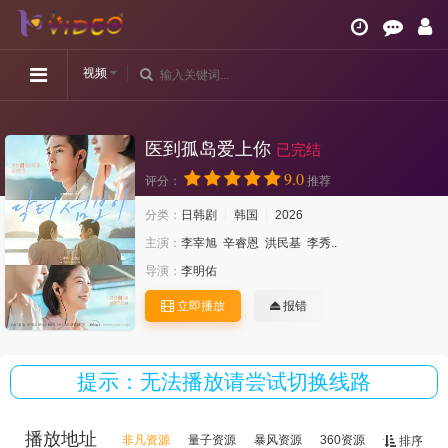
视频
医到孤岛爱上你
已完结
9.0
评分：
推荐
分类：
日韩剧
韩国
2026
主演：
李宰旭
辛睿恩
洪民基
李秀..
导演：
李明佑
立即播放
报错
提示：无法播放请尝试切换线路
播放地址
非凡资源
量子资源
暴风资源
360资源
金鹰资源
排序