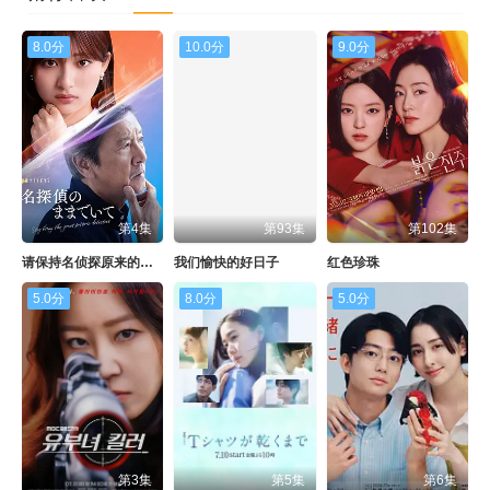
8.0分
10.0分
9.0分
第4集
第93集
第102集
请保持名侦探原来的样子
我们愉快的好日子
红色珍珠
5.0分
8.0分
5.0分
第3集
第5集
第6集