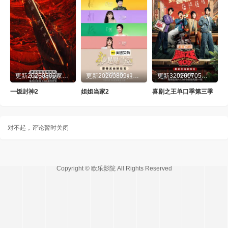
20260722后花园第9期
20260723超前营业第12期
20260724第10期
20260725加更版第10期
20260727直拍REACTION第19期
20260728直拍REACTION第20期
20260729歌手后花园
20260730超前营业第13期
更新20260809家常菜第2期
更新20260809姐姐请吃饭第5期
更新320260705第1期加更
20260731第11期
20260801纯享版
一饭封神2
姐姐当家2
喜剧之王单口季第三季
20260801加更版第11期
20260805歌手后花园第11期
对不起，评论暂时关闭
20260806超前营业第14期
20260807
20260808加更版第12期
20260808第12期纯享版
Copyright © 欧乐影院 All Rights Reserved