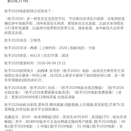
剧情介绍
20260608
20260609
歌手2026电影剧情介绍讲述了：
《歌手2026》是一档音乐交流竞技节目。节目集结全球实力唱将，在每周的直
20260610
20260611
播比拼中高能开唱，演绎各国音乐风情、展现各自文化底蕴，以超水准演唱实
力打造听觉盛宴，以旋律为纽带联结世界文化，接收各国、各年龄段大众听审
20260612
20260613
的真实反馈。
歌手2026演员：王铮亮
20260615
20260616
歌手2026导演：
内详
| 上映时间：2026 | 国家/地区：大陆
歌手2026类型：科幻片 | 语言/字幕：国语
20260617
20260618
歌手2026更新时间：2026-08-08 15:21
20260619
20260620
歌手2026剧情简介：由
内详
执导的《歌手2026》电影，由演员王铮亮等主演
倾情出演火爆第一时间上映，自2026上映至今获得了相对较好的口碑，是一部
非常我噻的(国语)科幻片。
20260622
20260623
歌手2026名称：歌手2026 | 别名：《歌手2026电影在线完整版》《歌手2026
在线全集》《歌手2026免费观看全集高清》《歌手2026电影免费观看》 | 状
20260624
20260625
态：更新20260808第12期纯享版 在线高清版
歌手2026由欧乐影院,爱奇异,腾讯视频,优酷视频,土豆视频,星辰影院,芒果TV,百
20260626
20260627
度网盘,抖音短剧,相关平台授权播出.
温馨提示：[DVD：标准清晰版] [BD：高清无水印] [HD：高清版] [TS：抢先非清
20260629
20260630
晰版] - 其中，BD和HD版本不太适合网速过慢的用户观看, [歌手2026电影 ：40
集] [歌手2026电影 ：1-40集] [歌手2026电影 ：01-40集] [歌手2026电影 ：全
20260701
20260702