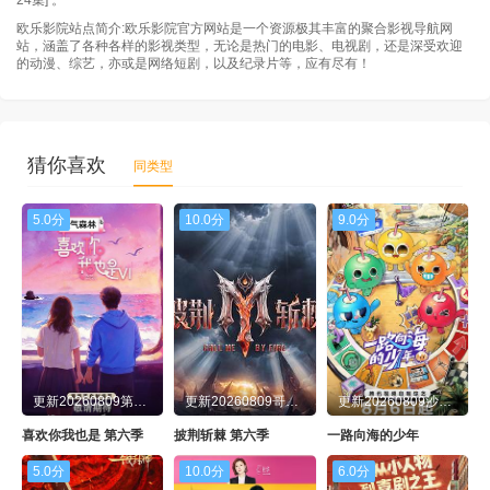
24集] 。
欧乐影院站点简介:欧乐影院官方网站是一个资源极其丰富的聚合影视导航网
20260703 竖屏直拍
20260703第7期
站，涵盖了各种各样的影视类型，无论是热门的电影、电视剧，还是深受欢迎
的动漫、综艺，亦或是网络短剧，以及纪录片等，应有尽有！
20260704加更版第7期率
20260704纯享版第7期
20260705企划第2期
20260706第13期直拍
猜你喜欢
同类型
20260707直拍REACTION第14期
20260708花园第7期
5.0分
10.0分
9.0分
20260709超前营业第10期
20260710第8期
20260711加更版第8期
20260712企划第3期
20260713直拍第15期
20260714直拍第16期
20260715后花园第8期
20260716超前营业第11期
更新20260809第10期陪看
更新20260809哥哥们六维测评
更新20260809沙滩号第1期
20260718纯享版第9期
20260718加更版第9期
喜欢你我也是 第六季
披荆斩棘 第六季
一路向海的少年
20260720直拍第17期
20260721直拍
5.0分
10.0分
6.0分