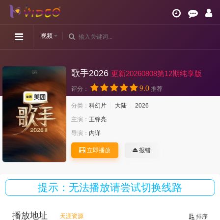
视频
歌手2026
更新20260808第12期纯享版
9.0
评分：
推荐
分类：
科幻片
大陆
2026
主演：
王铮亮
导演：
内详
立即播放
报错
提示：无法播放请尝试切换线路
播放地址
天涯资源
排序