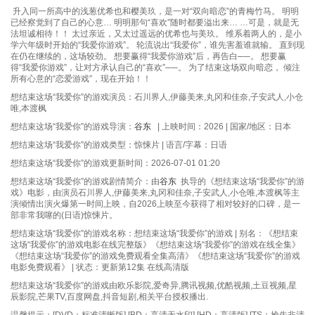
升入同一所高中的浅葱优希也和樱美玖，是一对“双向暗恋”的青梅竹马。 明明
已经察觉到了自己的心意… 明明那句“喜欢”随时都要溢出来… …可是，就是无
法坦诚相待！！ 太过亲近，又太过遥远的优希也与美玖。 维系着两人的，是小
学六年级时开始的“我爱你游戏”。 轮流说出“我爱你”，谁先害羞谁就输。 直到现
在仍在继续的，这场较劲。 想要赢得“我爱你游戏”后，再告白──。 想要赢
得“我爱你游戏”，让对方承认自己的“喜欢”──。 为了结束这场双向暗恋， 倾注
所有心意的“恋爱游戏”，现在开始！！
想结束这场“我爱你”的游戏演员：石川界人,伊藤美来,丸冈和佳奈,子安武人,小仓
唯,本渡枫
想结束这场“我爱你”的游戏导演：
谷东
| 上映时间：2026 | 国家/地区：日本
想结束这场“我爱你”的游戏类型：惊悚片 | 语言/字幕：日语
想结束这场“我爱你”的游戏更新时间：2026-07-01 01:20
想结束这场“我爱你”的游戏剧情简介：由
谷东
执导的《想结束这场“我爱你”的游
戏》电影，由演员石川界人,伊藤美来,丸冈和佳奈,子安武人,小仓唯,本渡枫等主
演倾情出演火爆第一时间上映，自2026上映至今获得了相对较好的口碑，是一
部非常我噻的(日语)惊悚片。
想结束这场“我爱你”的游戏名称：想结束这场“我爱你”的游戏 | 别名：《想结束
这场“我爱你”的游戏电影在线完整版》《想结束这场“我爱你”的游戏在线全集》
《想结束这场“我爱你”的游戏免费观看全集高清》《想结束这场“我爱你”的游戏
电影免费观看》 | 状态：更新第12集 在线高清版
想结束这场“我爱你”的游戏由欧乐影院,爱奇异,腾讯视频,优酷视频,土豆视频,星
辰影院,芒果TV,百度网盘,抖音短剧,相关平台授权播出.