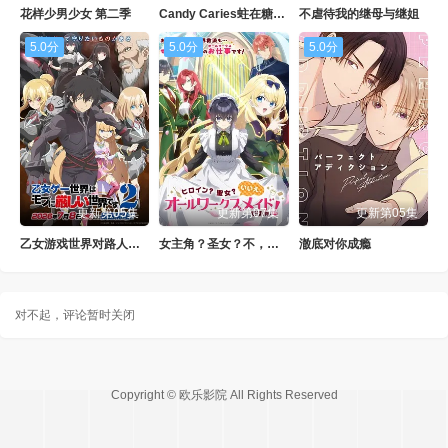
花样少男少女 第二季
Candy Caries蛀在糖糖里
不虐待我的继母与继姐
5.0分
5.0分
5.0分
更新第05集
更新第07集
更新第05集
乙女游戏世界对路人角色很不友好 第二季
女主角？圣女？不，我是杂役女仆（自豪）
澈底对你成瘾
对不起，评论暂时关闭
Copyright © 欧乐影院 All Rights Reserved