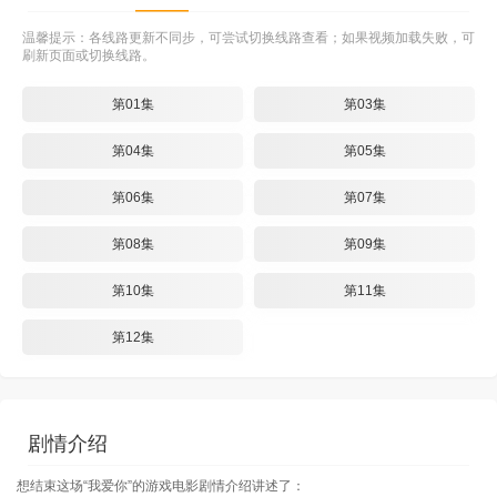
温馨提示：各线路更新不同步，可尝试切换线路查看；如果视频加载失败，可
刷新页面或切换线路。
第01集
第03集
第04集
第05集
第06集
第07集
第08集
第09集
第10集
第11集
第12集
剧情介绍
想结束这场“我爱你”的游戏电影剧情介绍讲述了：