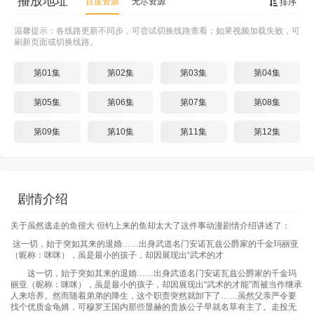
播放地址
百度资源
无尽资源
排序
温馨提示：各线路更新不同步，可尝试切换线路查看；如果视频加载失败，可
刷新页面或切换线路。
第01集
第02集
第03集
第04集
第05集
第06集
第07集
第08集
第09集
第10集
第11集
第12集
剧情介绍
关于虽然逃走的鱼很大 但钓上来的鱼却太大了这件事动漫剧情介绍讲述了：
这一切，始于突如其来的退婚……出身武道名门安诺瓦兹公爵家的千金玛丽亚
（昵称：咪咪），虽是最小的孩子，却因展现出“武术的才
这一切，始于突如其来的退婚……出身武道名门安诺瓦兹公爵家的千金玛
丽亚（昵称：咪咪），虽是最小的孩子，却因展现出“武术的才能”而被当作继承
人来培养。然而随着弟弟的降生，这个职责突然就卸下了……虽然父亲严令要
找个优质金龟婿，可穆罗王国内那些显赫的贵族公子早就名草有主了。走投无