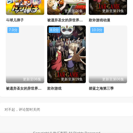
更新第06集
更新第06集
更新至第19集
斗球儿弹子
被遗弃圣女的异世界美食之旅 用隐藏技能召唤了露营车
欺诈游戏动漫
7.0分
8.0分
10.0分
更新至06集
更新至第19集
更新至第06集
被遗弃圣女的异世界美食之旅
欺诈游戏
碧蓝之海第三季
对不起，评论暂时关闭