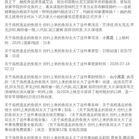
路之下，她投奔远房亲戚艾达，前往邻国鲁比尼王国留学并积极相亲。谁知在
皇家学院的毕业派对上，素未谋面的雷纳托王子竟当众宣布解除婚约——这桩
婚事她压根就不知情！明明连婚约都还没订下，玛丽亚却惨遭悔婚？！她的相
亲之路将何去何从？武力派大小姐的爆笑恋爱喜剧正式开演！！
关于虽然逃走的鱼很大 但钓上来的鱼却太大了这件事演员：芹泽优,田丸笃志,早
见沙织,梅田修一朗,八代拓,花江夏树,前田佳织里,大久保瑠美
关于虽然逃走的鱼很大 但钓上来的鱼却太大了这件事导演：
小黑晃
| 上映时
间：2026 | 国家/地区：日本
关于虽然逃走的鱼很大 但钓上来的鱼却太大了这件事类型：日韩动漫 | 语言/字
幕：日语
关于虽然逃走的鱼很大 但钓上来的鱼却太大了这件事更新时间：2026-07-18
02:21
关于虽然逃走的鱼很大 但钓上来的鱼却太大了这件事剧情简介：由
小黑晃
执导
的《关于虽然逃走的鱼很大 但钓上来的鱼却太大了这件事》动漫，由演员芹泽
优,田丸笃志,早见沙织,梅田修一朗,八代拓,花江夏树,前田佳织里,大久保瑠美等主
演倾情出演火爆第一时间上映，自2026上映至今获得了相对较好的口碑，是一
部非常我噻的(日语)日韩动漫。
关于虽然逃走的鱼很大 但钓上来的鱼却太大了这件事名称：关于虽然逃走的鱼
很大 但钓上来的鱼却太大了这件事 | 别名：《关于虽然逃走的鱼很大 但钓上来
的鱼却太大了这件事动漫在线完整版》《关于虽然逃走的鱼很大 但钓上来的鱼
却太大了这件事在线全集》《关于虽然逃走的鱼很大 但钓上来的鱼却太大了这
件事免费观看全集高清》《关于虽然逃走的鱼很大 但钓上来的鱼却太大了这件
事动漫免费观看》 | 状态：更新第12集 在线高清版
关于虽然逃走的鱼很大 但钓上来的鱼却太大了这件事由欧乐影院,爱奇异,腾讯视