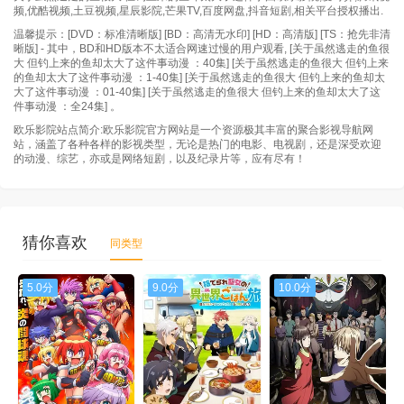
频,优酷视频,土豆视频,星辰影院,芒果TV,百度网盘,抖音短剧,相关平台授权播出.
温馨提示：[DVD：标准清晰版] [BD：高清无水印] [HD：高清版] [TS：抢先非清
晰版] - 其中，BD和HD版本不太适合网速过慢的用户观看, [关于虽然逃走的鱼很
大 但钓上来的鱼却太大了这件事动漫 ：40集] [关于虽然逃走的鱼很大 但钓上来
的鱼却太大了这件事动漫 ：1-40集] [关于虽然逃走的鱼很大 但钓上来的鱼却太
大了这件事动漫 ：01-40集] [关于虽然逃走的鱼很大 但钓上来的鱼却太大了这
件事动漫 ：全24集] 。
欧乐影院站点简介:欧乐影院官方网站是一个资源极其丰富的聚合影视导航网
站，涵盖了各种各样的影视类型，无论是热门的电影、电视剧，还是深受欢迎
的动漫、综艺，亦或是网络短剧，以及纪录片等，应有尽有！
猜你喜欢
同类型
5.0分
9.0分
10.0分