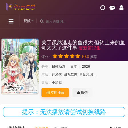
视频
关于虽然逃走的鱼很大 但钓上来的鱼
却太大了这件事
更新第12集
10.0
评分：
推荐
分类：
日韩动漫
日本
2026
主演：
芹泽优
田丸笃志
早见沙织
..
导演：
小黑晃
立即播放
报错
提示：无法播放请尝试切换线路