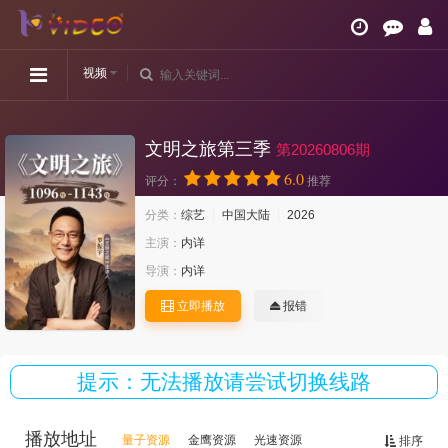
视频
文明之旅第三季
第20260806期
6.0
评分：
推荐
分类：
综艺
中国大陆
2026
主演：
内详
导演：
内详
立即播放
报错
提示：无法播放请尝试切换线路
播放地址
量子资源
金鹰资源
光速资源
排序