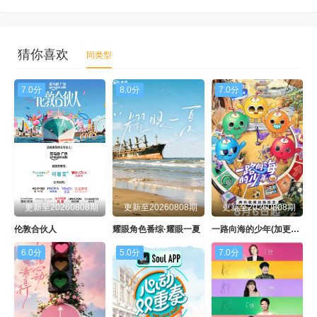
猜你喜欢
同类型
7.0分
8.0分
7.0分
更新至20260808期
更新至20260808期
更新至20260808期
伦敦合伙人
耀眼角色番综·耀眼一夏
一路向海的少年(加更版）
6.0分
5.0分
7.0分