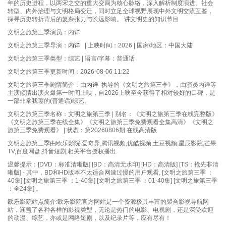
年的历史进程，以两宋之交的重大变局为核心脉络，深入解析制度演进、社会
转型、内外治理与文明格局变迁，同时立足全球视野展现中外文明交流互鉴，
探寻历史转折背后的复杂张力与长远影响。 讲文明史的知识节目
文明之旅第三季演员：内详
文明之旅第三季导演：
内详
| 上映时间：2026 | 国家/地区：中国大陆
文明之旅第三季类型：综艺 | 语言/字幕：普通话
文明之旅第三季更新时间：2026-08-06 11:22
文明之旅第三季剧情简介：由
内详
执导的《文明之旅第三季》，由演员内详等
主演倾情出演火爆第一时间上映，自2026上映至今获得了相对较好的口碑，是
一部非常我噻的(普通话)综艺。
文明之旅第三季名称：文明之旅第三季 | 别名：《文明之旅第三季在线完整版》
《文明之旅第三季在线全集》《文明之旅第三季免费观看全集高清》《文明之
旅第三季免费观看》 | 状态：第20260806期 在线高清版
文明之旅第三季由欧乐影院,爱奇异,腾讯视频,优酷视频,土豆视频,星辰影院,芒果
TV,百度网盘,抖音短剧,相关平台授权播出.
温馨提示：[DVD：标准清晰版] [BD：高清无水印] [HD：高清版] [TS：抢先非清
晰版] - 其中，BD和HD版本不太适合网速过慢的用户观看, [文明之旅第三季 ：
40集] [文明之旅第三季 ：1-40集] [文明之旅第三季 ：01-40集] [文明之旅第三季
：全24集] 。
欧乐影院站点简介:欧乐影院官方网站是一个资源极其丰富的聚合影视导航网
站，涵盖了各种各样的影视类型，无论是热门的电影、电视剧，还是深受欢迎
的动漫、综艺，亦或是网络短剧，以及纪录片等，应有尽有！