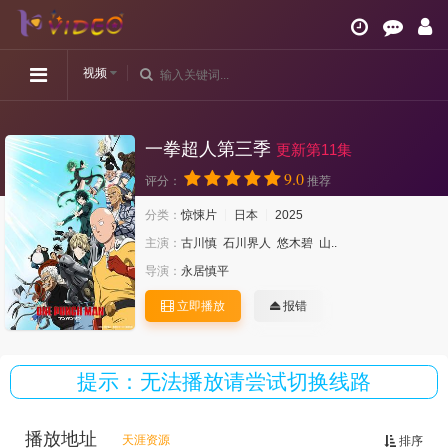
视频
一拳超人第三季
更新第11集
9.0
评分：
推荐
分类：
惊悚片
日本
2025
主演：
古川慎
石川界人
悠木碧
山..
导演：
永居慎平
立即播放
报错
提示：无法播放请尝试切换线路
播放地址
天涯资源
排序