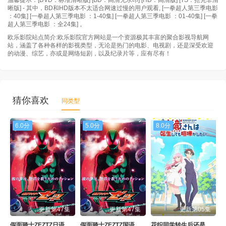
温馨提示：[DVD：标准清晰版] [BD：高清无水印] [HD：高清版] [TS：抢先非清
晰版] - 其中，BD和HD版本不太适合网速过慢的用户观看, [一拳超人第三季电影
：40集] [一拳超人第三季电影 ：1-40集] [一拳超人第三季电影 ：01-40集] [一拳
超人第三季电影 ：全24集] 。
欧乐影院站点简介:欧乐影院官方网站是一个资源极其丰富的聚合影视导航网
站，涵盖了各种各样的影视类型，无论是热门的电影、电视剧，还是深受欢迎
的动漫、综艺，亦或是网络短剧，以及纪录片等，应有尽有！
猜你喜欢
同类型
6.0分
5.0分
8.0分
更新第47集
更新第47集
更新第05集
假面骑士ZEZTZ日语
假面骑士ZEZTZ国语
花织同学转生后还是想干架