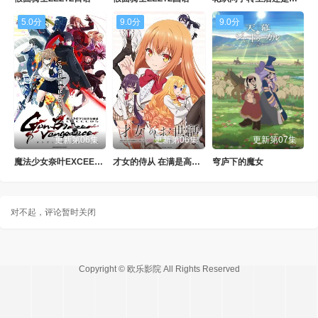
5.0分
9.0分
9.0分
更新第06集
更新第06集
更新第07集
魔法少女奈叶EXCEEDS Gun Blaze Vengeance
才女的侍从 在满是高岭之花的贵族学校暗中照顾
穹庐下的魔女
对不起，评论暂时关闭
Copyright © 欧乐影院 All Rights Reserved