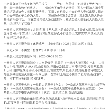
一名因兴趣开始当英雄的男子埼玉。 经过三年苦练，他获得了无敌的力
量，能一拳击败任何敌人。 偶然收下弟子杰诺斯后，两人一同加入职业英
雄组织英雄协会，每日展开活动。 某日，自称怪人协会的怪人突然出现，掳走
了协会干部的子女作为人质。 英雄协会召集S级英雄，策划潜入怪人协会
基地的救援行动。 而在英雄与怪人激战正酣时，被掳至怪人基地的人类怪人饿
狼，缓缓睁开了双眼！
一拳超人第三季演员：古川慎,石川界人,悠木碧,山路和弘,津田健次郎,高山南,安
元洋贵,樱井孝宏,浪川大辅,日野聪,鸟海浩辅,小野坂昌也,宫野真守,早见沙织,绿
川光,斧笃,子安武人
一拳超人第三季导演：
永居慎平
| 上映时间：2025 | 国家/地区：日本
一拳超人第三季类型：惊悚片 | 语言/字幕：日语
一拳超人第三季更新时间：2026-06-09 03:20
一拳超人第三季剧情简介：由
永居慎平
执导的《一拳超人第三季》电影，由演
员古川慎,石川界人,悠木碧,山路和弘,津田健次郎,高山南,安元洋贵,樱井孝宏,浪
川大辅,日野聪,鸟海浩辅,小野坂昌也,宫野真守,早见沙织,绿川光,斧笃,子安武人
等主演倾情出演火爆第一时间上映，自2025上映至今获得了相对较好的口碑，
是一部非常我噻的(日语)惊悚片。
一拳超人第三季名称：一拳超人第三季 | 别名：《一拳超人第三季电影在线完整
版》《一拳超人第三季在线全集》《一拳超人第三季免费观看全集高清》《一
拳超人第三季电影免费观看》 | 状态：更新第11集 在线高清版
一拳超人第三季由欧乐影院,爱奇异,腾讯视频,优酷视频,土豆视频,星辰影院,芒果
TV,百度网盘,抖音短剧,相关平台授权播出.