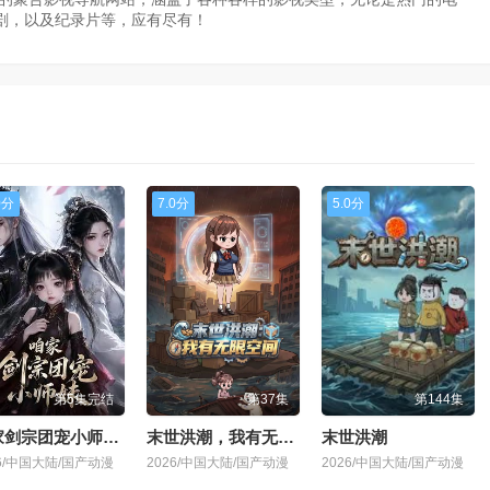
剧，以及纪录片等，应有尽有！
0分
7.0分
5.0分
第5集完结
第37集
第144集
咱家剑宗团宠小师妹第二季
末世洪潮，我有无限空间
末世洪潮
26/中国大陆/国产动漫
2026/中国大陆/国产动漫
2026/中国大陆/国产动漫