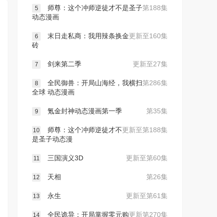
师尊：这个冲师逆徒才不是圣子
第188集
5
动态漫画
末日走私商：我用辣条换金
更新至160集
6
砖
剑来第二季
更新至27集
7
全民御兽：开局山海经，我横扫
第286集
8
全球 动态漫画
氪金封神动态漫画第一季
第35集
9
师尊：这个冲师逆徒才不
更新至第188集
10
是圣子动态漫
三国演义3D
更新至第60集
11
天相
第26集
12
永生
更新至第61集
13
全民诡异：开局掌握零元购
更新第270集
14