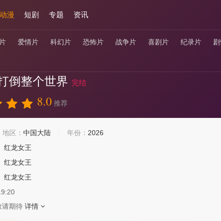
动漫
短剧
专题
资讯
片
爱情片
科幻片
恐怖片
战争片
喜剧片
纪录片
剧
打倒整个世界
完结
8.0
推荐
地区：
中国大陆
年份：
2026
红龙女王
红龙女王
红龙女王
19:20
敬请期待
详情