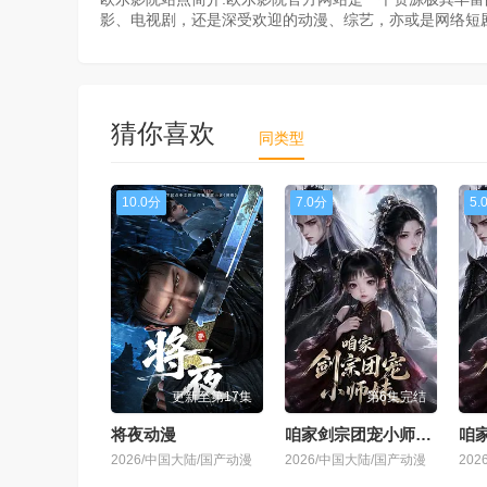
影、电视剧，还是深受欢迎的动漫、综艺，亦或是网络短
猜你喜欢
同类型
10.0分
7.0分
5.
更新至第17集
第6集完结
将夜动漫
咱家剑宗团宠小师妹第一季
2026/中国大陆/国产动漫
2026/中国大陆/国产动漫
20