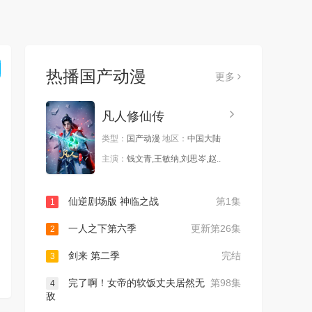
热播国产动漫
更多
凡人修仙传
类型：
国产动漫
地区：
中国大陆
主演：
钱文青,王敏纳,刘思岑,赵..
仙逆剧场版 神临之战
第1集
1
一人之下第六季
更新第26集
2
剑来 第二季
完结
3
完了啊！女帝的软饭丈夫居然无
第98集
4
敌