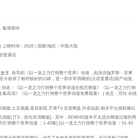
，敬请期待
 上映时间：2026 | 国家/地区：中国大陆
汉语普通话
龙女王
执导的《以一龙之力打倒整个世界》动漫，由演员伽罗斯：苏摩
映至今获得了相对较好的口碑，是一部非常我噻的(汉语普通话)国产动漫。
| 别名：《以一龙之力打倒整个世界动漫在线完整版》《以一龙之力打倒
集高清》《以一龙之力打倒整个世界动漫免费观看》 | 状态：完结 在线
视频,土豆视频,星辰影院,芒果TV,百度网盘,抖音短剧,相关平台授权播出.
：高清版] [TS：抢先非清晰版] - 其中，BD和HD版本不太适合网速过慢的用
力打倒整个世界动漫 ：1-40集] [以一龙之力打倒整个世界动漫 ：01-40
富的聚合影视导航网站，涵盖了各种各样的影视类型，无论是热门的电