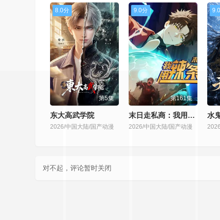
8.0分
9.0分
9.
第5集
第161集
东大高武学院
末日走私商：我用辣条换金砖动态漫画
2026/中国大陆/国产动漫
2026/中国大陆/国产动漫
20
对不起，评论暂时关闭