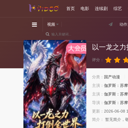
首页
电影
连续剧
综艺
视频
动作
以一龙之力
评分：
分类：
国产动漫
主演：
伽罗斯：苏摩
主演：
伽罗斯：苏摩
导演：
伽罗斯：苏摩
更新：
2026-06-08 
简介：
暂无简介，