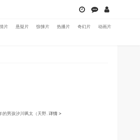
情片
悬疑片
惊悚片
热播片
奇幻片
动画片
年的男孩汐川飒太（天野..
详情 >