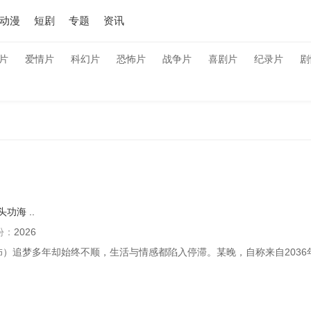
动漫
短剧
专题
资讯
片
爱情片
科幻片
恐怖片
战争片
喜剧片
纪录片
剧
头功海
..
份：
2026
饰）追梦多年却始终不顺，生活与情感都陷入停滞。某晚，自称来自2036