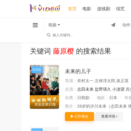
首页
电影
连续剧
综艺
视频
动作
关键词
藤原樱
的搜索结果
6.0分
未来的儿子
导演：
井村太一,古林淳太郎,泉正英
主演：
志田未来
盐野瑛久
小泷望
兵
分类：
日韩剧
地区：
日本
年
更新至第10集
简介：
28岁的汐川未来（志田未来 
立即播放
查看详情