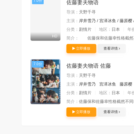
7.0分
佐藤妻夫物语
导演：
天野千寻
主演：
岸井雪乃
/
宫泽冰鱼
/
藤原樱
分类：
剧情片
地区：
日本
年
HD
简介：
佐藤保和佐藤幸性格截然不同
立即播放
查看详情
7.0分
佐藤妻夫物语 佐藤
导演：
天野千寻
主演：
岸井雪乃
宫泽冰鱼
藤原樱
分类：
剧情片
地区：
日本
年
更新至高清
简介：
佐藤保和佐藤幸性格截然不同
立即播放
查看详情