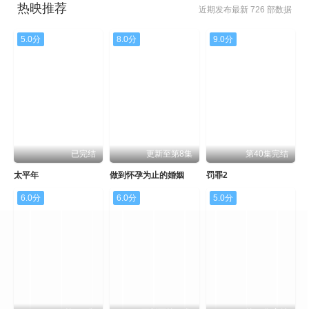
热映推荐
近期发布最新 726 部数据
5.0分
8.0分
9.0分
已完结
更新至第8集
第40集完结
太平年
做到怀孕为止的婚姻
罚罪2
6.0分
6.0分
5.0分