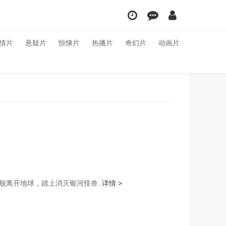
情片
悬疑片
惊悚片
热播片
奇幻片
动画片
离开地球，踏上消灭银河怪兽..
详情 >