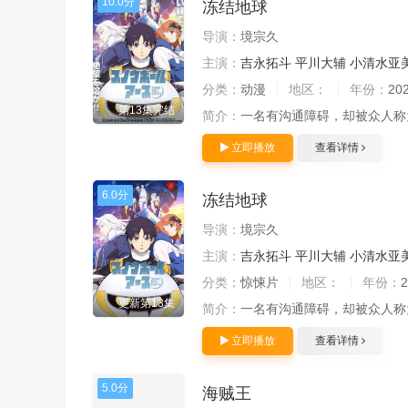
10.0分
冻结地球
导演：
境宗久
主演：
吉永拓斗
平川大辅
小清水亚
分类：
动漫
地区：
年份：
20
第13集完结
简介：
一名有沟通障碍，却被众人称
立即播放
查看详情
6.0分
冻结地球
导演：
境宗久
主演：
吉永拓斗
平川大辅
小清水亚
分类：
惊悚片
地区：
年份：
2
更新第13集
简介：
一名有沟通障碍，却被众人称
立即播放
查看详情
5.0分
海贼王