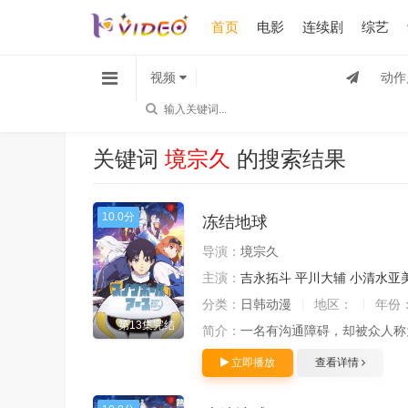
首页
电影
连续剧
综艺
视频
动作
关键词
境宗久
的搜索结果
10.0分
冻结地球
导演：
境宗久
主演：
吉永拓斗
平川大辅
小清水亚
分类：
日韩动漫
地区：
年份
第13集完结
简介：
一名有沟通障碍，却被众人称
立即播放
查看详情