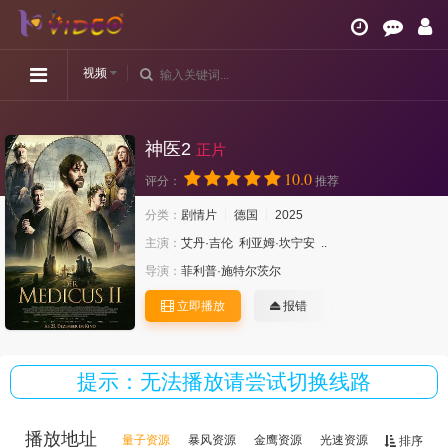
视频
神医2
正片
10.0
评分：
推荐
分类：
剧情片
德国
2025
主演：
艾丹·吉伦
利亚姆·坎宁安
..
导演：
菲利普·施特尔茨尔
立即播放
报错
提示：无法播放请尝试切换线路
播放地址
量子资源
暴风资源
金鹰资源
光速资源
茅台资源
排序