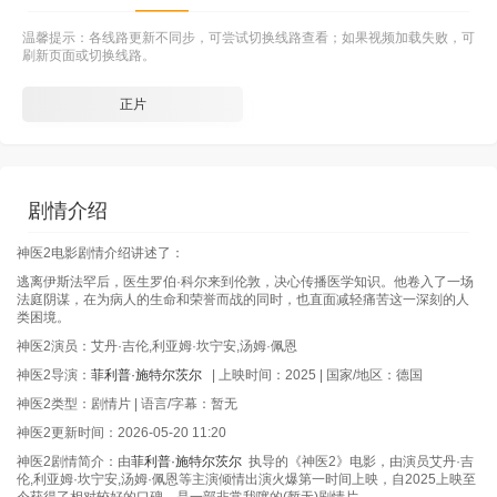
温馨提示：各线路更新不同步，可尝试切换线路查看；如果视频加载失败，可
刷新页面或切换线路。
正片
剧情介绍
神医2电影剧情介绍讲述了：
逃离伊斯法罕后，医生罗伯·科尔来到伦敦，决心传播医学知识。他卷入了一场
法庭阴谋，在为病人的生命和荣誉而战的同时，也直面减轻痛苦这一深刻的人
类困境。
神医2演员：艾丹·吉伦,利亚姆·坎宁安,汤姆·佩恩
神医2导演：
菲利普·施特尔茨尔
| 上映时间：2025 | 国家/地区：德国
神医2类型：剧情片 | 语言/字幕：暂无
神医2更新时间：2026-05-20 11:20
神医2剧情简介：由
菲利普·施特尔茨尔
执导的《神医2》电影，由演员艾丹·吉
伦,利亚姆·坎宁安,汤姆·佩恩等主演倾情出演火爆第一时间上映，自2025上映至