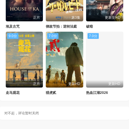
正片
第3集
更新至HD
埃及古咒
律政节拍：逆转法庭
破暗
9.0分
7.0分
7.0分
正片
更新HD
更新HD
走马观花
猎虎贰
热血江湖2026
对不起，评论暂时关闭