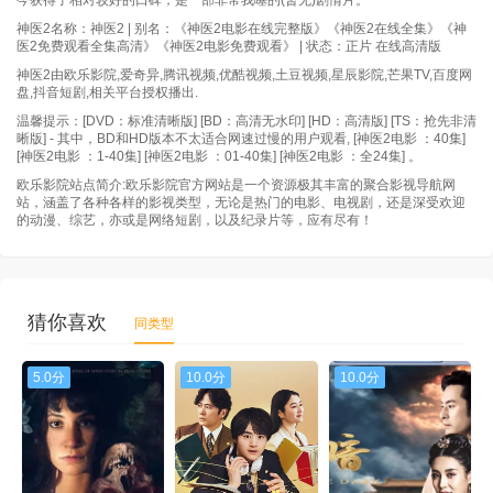
今获得了相对较好的口碑，是一部非常我噻的(暂无)剧情片。
神医2名称：神医2 | 别名：《神医2电影在线完整版》《神医2在线全集》《神
医2免费观看全集高清》《神医2电影免费观看》 | 状态：正片 在线高清版
神医2由欧乐影院,爱奇异,腾讯视频,优酷视频,土豆视频,星辰影院,芒果TV,百度网
盘,抖音短剧,相关平台授权播出.
温馨提示：[DVD：标准清晰版] [BD：高清无水印] [HD：高清版] [TS：抢先非清
晰版] - 其中，BD和HD版本不太适合网速过慢的用户观看, [神医2电影 ：40集]
[神医2电影 ：1-40集] [神医2电影 ：01-40集] [神医2电影 ：全24集] 。
欧乐影院站点简介:欧乐影院官方网站是一个资源极其丰富的聚合影视导航网
站，涵盖了各种各样的影视类型，无论是热门的电影、电视剧，还是深受欢迎
的动漫、综艺，亦或是网络短剧，以及纪录片等，应有尽有！
猜你喜欢
同类型
5.0分
10.0分
10.0分