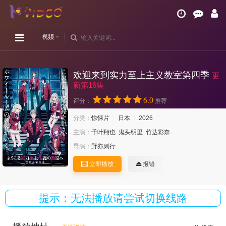
视频
欢迎来到实力至上主义教室第四季
更
新第16集
6.0
评分：
推荐
分类：
惊悚片
日本
2026
主演：
千叶翔也
鬼头明里
竹达彩奈..
导演：
野亦则行
立即播放
报错
提示：无法播放请尝试切换线路