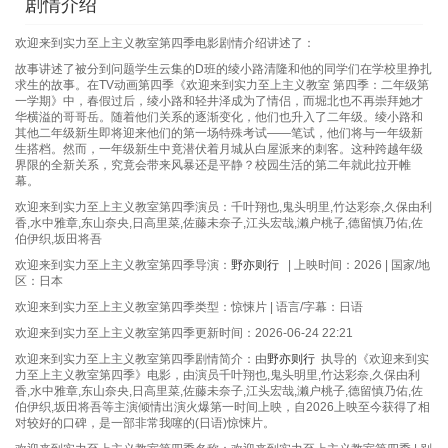
剧情介绍
欢迎来到实力至上主义教室第四季电影剧情介绍讲述了：
故事讲述了被分到问题学生云集的D班的绫小路清隆和他的同学们在学校里挣扎
求生的故事。在TV动画第四季《欢迎来到实力至上主义教室 第四季：二年级第
一学期》中，春假过后，绫小路和轻井泽成为了情侣，而堀北也不再崇拜她才
华横溢的哥哥岳。随着他们关系的逐渐变化，他们也升入了二年级。绫小路和
其他二年级新生即将迎来他们的第一场特殊考试——笔试，他们将与一年级新
生搭档。然而，一年级新生中竟潜伏着月城从白屋派来的刺客。这种跨越年级
界限的全新关系，究竟会带来风暴还是平静？校园生活的第二年就此拉开帷
幕。
欢迎来到实力至上主义教室第四季演员：千叶翔也,鬼头明里,竹达彩奈,久保由利
香,水中雅章,东山奈央,日高里菜,佐藤未奈子,江头宏哉,濑户桃子,德留慎乃佑,佐
伯伊织,坂田将吾
欢迎来到实力至上主义教室第四季导演：
野亦则行
| 上映时间：2026 | 国家/地
区：日本
欢迎来到实力至上主义教室第四季类型：惊悚片 | 语言/字幕：日语
欢迎来到实力至上主义教室第四季更新时间：2026-06-24 22:21
欢迎来到实力至上主义教室第四季剧情简介：由
野亦则行
执导的《欢迎来到实
力至上主义教室第四季》电影，由演员千叶翔也,鬼头明里,竹达彩奈,久保由利
香,水中雅章,东山奈央,日高里菜,佐藤未奈子,江头宏哉,濑户桃子,德留慎乃佑,佐
伯伊织,坂田将吾等主演倾情出演火爆第一时间上映，自2026上映至今获得了相
对较好的口碑，是一部非常我噻的(日语)惊悚片。