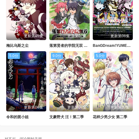
更新第05集
更新第07集
更新第08集
梅比乌斯之尘
落第贤者的学院无双 第二回转生，S等级作弊魔术师冒险记
BanGDream!YUME∞MITA
5.0分
9.0分
5.0分
更新第06集
更新第06集
更新第07集
令和的斑小姐
文豪野犬 汪！第二季
花样少男少女 第二季
对不起，评论暂时关闭