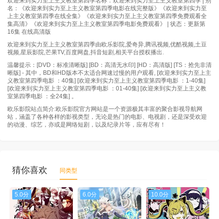
欢迎来到实力至上主义教室第四季名称：欢迎来到实力至上主义教室第四季 | 别
名：《欢迎来到实力至上主义教室第四季电影在线完整版》《欢迎来到实力至
上主义教室第四季在线全集》《欢迎来到实力至上主义教室第四季免费观看全
集高清》《欢迎来到实力至上主义教室第四季电影免费观看》 | 状态：更新第
16集 在线高清版
欢迎来到实力至上主义教室第四季由欧乐影院,爱奇异,腾讯视频,优酷视频,土豆
视频,星辰影院,芒果TV,百度网盘,抖音短剧,相关平台授权播出.
温馨提示：[DVD：标准清晰版] [BD：高清无水印] [HD：高清版] [TS：抢先非清
晰版] - 其中，BD和HD版本不太适合网速过慢的用户观看, [欢迎来到实力至上主
义教室第四季电影 ：40集] [欢迎来到实力至上主义教室第四季电影 ：1-40集]
[欢迎来到实力至上主义教室第四季电影 ：01-40集] [欢迎来到实力至上主义教
室第四季电影 ：全24集] 。
欧乐影院站点简介:欧乐影院官方网站是一个资源极其丰富的聚合影视导航网
站，涵盖了各种各样的影视类型，无论是热门的电影、电视剧，还是深受欢迎
的动漫、综艺，亦或是网络短剧，以及纪录片等，应有尽有！
猜你喜欢
同类型
5.0分
6.0分
10.0分