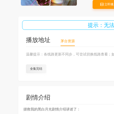
立即播
提示：无
播放地址
茅台资源
温馨提示：各线路更新不同步，可尝试切换线路查看；
全集完结
剧情介绍
拯救我的黑白月光剧情介绍讲述了：