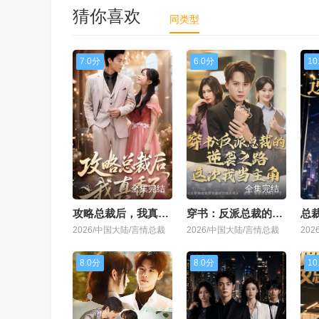
猜你喜欢
同类型
7.0分
6.0分
10
全集完结
全集完结
攻略总裁后，我真香了
穿书：反派总裁的逆袭之路，这次我当主角
总
2026/中国大陆/言情总裁
2026/中国大陆/言情总裁
20
8.0分
8.0分
10