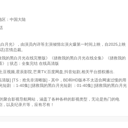
家/地区：中国大陆
话
白月光》，由演员内详等主演倾情出演火爆第一时间上映，自2025上映
话)言情总裁。
拯救我的黑白月光在线完整版》《拯救我的黑白月光在线全集》《拯救我的
 | 状态：全集完结 在线高清版
豆视频,星辰影院,芒果TV,百度网盘,抖音短剧,相关平台授权播出.
：高清版] [TS：抢先非清晰版] - 其中，BD和HD版本不太适合网速过慢的用
短剧 ：1-40集] [拯救我的黑白月光短剧 ：01-40集] [拯救我的黑白月光
富的聚合影视导航网站，涵盖了各种各样的影视类型，无论是热门的电
剧，以及纪录片等，应有尽有！