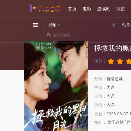
首页
电影
连续剧
综艺
视频
动作
拯救我的黑
评分：
分类：
言情总裁
主演：
内详
主演：
内详
导演：
内详
更新：
2026-03-07 
简介：
暂无详情
详