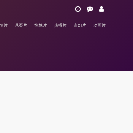
情片
悬疑片
惊悚片
热播片
奇幻片
动画片