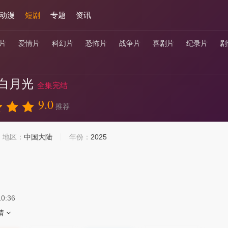
动漫
短剧
专题
资讯
片
爱情片
科幻片
恐怖片
战争片
喜剧片
纪录片
剧
白月光
全集完结
9.0
推荐
地区：
中国大陆
年份：
2025
10:36
情