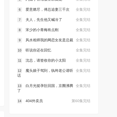
爱意燃尽，傅总追妻三千次
全集完结
6
夫人，先生他又喊冷了
全集完结
7
宋少的小青梅有点刚
全集完结
8
风水相师我的网恋女友是总裁
全集完结
9
听说你还在回忆
全集完结
10
沈总，请签收你的小太阳
全集完结
11
魔头娘子驾到，纨绔老公请听
全集完结
12
话
白月光挺孕肚回国，京圈沸腾
全集完结
13
了
404外卖员
第60集完结
14