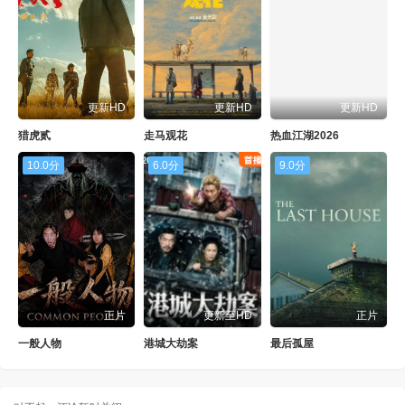
更新HD
更新HD
更新HD
猎虎贰
走马观花
热血江湖2026
10.0分
6.0分
9.0分
正片
更新至HD
正片
一般人物
港城大劫案
最后孤屋