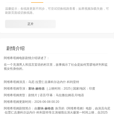
温馨提示：各线路更新不同步，可尝试切换线路查看；如果视频加载失败，可
刷新页面或切换线路。
正片
剧情介绍
阿维希塔姆电影剧情介绍讲述了：
在一个充满男人和流言蜚语的村庄里，故事揭示了社会是如何荒谬地评判和监
视女性身份的。
阿维希塔姆演员：乌尼·拉贾仁吉康科尔达内什·科利亚特
阿维希塔姆导演：
塞纳·赫格德
| 上映时间：2025 | 国家/地区：印度
阿维希塔姆类型：剧情片 | 语言/字幕：马拉雅拉姆语,印地语
阿维希塔姆更新时间：2026-06-08 00:20
阿维希塔姆剧情简介：由
塞纳·赫格德
执导的《阿维希塔姆》电影，由演员乌尼
·拉贾仁吉康科尔达内什·科利亚特等主演倾情出演火爆第一时间上映，自2025